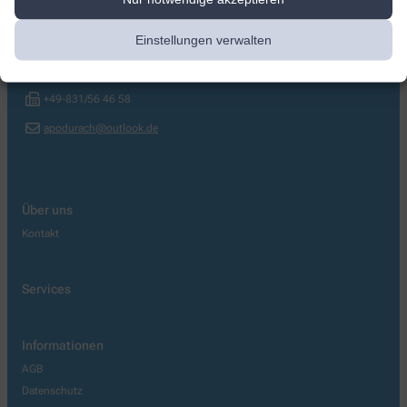
Christophorus Apotheke
Einstellungen verwalten
Bürgermeister-Batzer-Straße 1
,
87471
Durach , Allgäu
+49-831/56 46 57
+49-831/56 46 58
apodurach@outlook.de
Über uns
Kontakt
Services
Informationen
AGB
Datenschutz