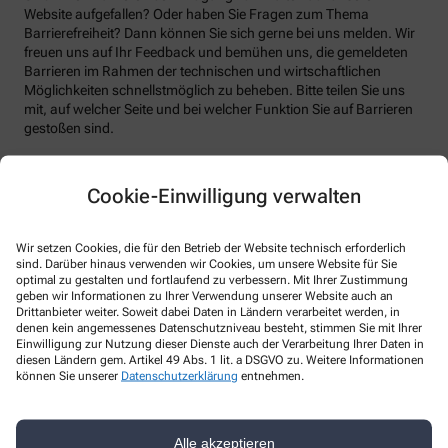
Website aufgefallen? Oder haben Sie Fragen zum Thema
Barrierefreiheit? Dann können Sie sich gerne bei uns melden. Wir
freuen uns auf Ihr Feedback und bemühen uns, die gemeldeten
Barrieren im Rahmen der technischen und wirtschaftlichen
Möglichkeiten schnellstmöglich zu beheben. Bitte teilen Sie uns
mit, auf welcher Seite und bei welcher Funktion Sie auf Barrieren
gestoßen sind.
Bitte benutzen sie dafür das vorgesehene Kontaktformular auf
unserer Website. Sie können uns auch über folgende Wege die
Cookie-Einwilligung verwalten
von Ihnen gefundenen Barrieren melden:
E-Mail: apodurach@outlook.de
Wir setzen Cookies, die für den Betrieb der Website technisch erforderlich
Telefon: +49-831/56 46 57
sind. Darüber hinaus verwenden wir Cookies, um unsere Website für Sie
optimal zu gestalten und fortlaufend zu verbessern. Mit Ihrer Zustimmung
Telefax: +49-831/56 46 58
geben wir Informationen zu Ihrer Verwendung unserer Website auch an
Drittanbieter weiter. Soweit dabei Daten in Ländern verarbeitet werden, in
Postanschrift: Bürgermeister-Batzer-Straße 1 87471 Durach
denen kein angemessenes Datenschutzniveau besteht, stimmen Sie mit Ihrer
, Allgäu
Einwilligung zur Nutzung dieser Dienste auch der Verarbeitung Ihrer Daten in
diesen Ländern gem. Artikel 49 Abs. 1 lit. a DSGVO zu. Weitere Informationen
Durchsetzungsverfahren und
können Sie unserer
Datenschutzerklärung
entnehmen.
Marktüberwachungsbehörde
Sollten Sie auf Mitteilungen oder Anfragen zur Barrierefreiheit
Alle akzeptieren