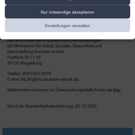
keine zufriedenstellenden Antworten erhalten, können Sie sich an
die zuständige Durchsetzungsstelle wenden. Die
Nur notwendige akzeptieren
Durchsetzungsstelle unterstützt Sie dabei, ihre Rechte geltend zu
machen. Sie können sich auch an die
Marktüberwachungsbehörde wenden:
Einstellungen verwalten
MLBF - Marktüberwachungsstelle der Länder für die
Barrierefreiheit von Produkten und Dienstleistungen
c/o Ministerium für Arbeit, Soziales, Gesundheit und
Gleichstellung Sachsen-Anhalt
Postfach 39 11 55
39135 Magdeburg
Telefon: 0391/567 6970
E-​Mail: MLBF@ms.sachsen-​anhalt.de.
Weitere Informationen zur Überwachungsstelle finden sie
hier
.
Stand der Barrierefreiheitserklärung: 28.10.2025