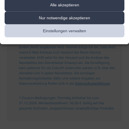
Alle akzeptieren
Sind Sie ein Mensch? Dann wählen Sie bitte
die Tasse
Nur notwendige akzeptieren
Einstellungen verwalten
Ich möchte den im Namen meiner Apotheke versandten News-
Service abonnieren, der von der Alliance Healthcare Deutschland
GmbH (AHD) angeboten wird. Hiermit willige ich ein, dass AHD
meine E-Mail-Adresse zum Versand des News-Service
verarbeitet. AHD setzt für den Versand und die Analyse des
Newsletters den Dienstleister Emarsys ein. Die Einwilligung
kann jederzeit für die Zukunft widerrufen werden (z.B. über den
Abmelde-Link in jedem Newsletter). Die sonstigen
Kontaktmöglichkeiten dafür und weitere Angaben zur
Datenverarbeitung finden sich in der
Datenschutzerklärung
* Coupon-Bedingungen: Einmalig einlösbar bis zum
31.12.2026. Mindestbestellwert: 50,00 €. Gültig auf das
gesamte Sortiment, ausgeschlossen rezeptpflichtige Produkte.