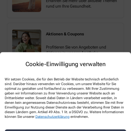
Erfahren Sie mehr über aktuelle Themen
rund um Ihre Gesundheit.
Aktionen & Coupons
Profitieren Sie von Angeboten und
Aktionen in unserer Apotheke.
Cookie-Einwilligung verwalten
Wir setzen Cookies, die für den Betrieb der Website technisch erforderlich
sind. Darüber hinaus verwenden wir Cookies, um unsere Website für Sie
optimal zu gestalten und fortlaufend zu verbessern. Mit Ihrer Zustimmung
geben wir Informationen zu Ihrer Verwendung unserer Website auch an
Drittanbieter weiter. Soweit dabei Daten in Ländern verarbeitet werden, in
Melden Sie sich hier an und sichern Sie sich
denen kein angemessenes Datenschutzniveau besteht, stimmen Sie mit Ihrer
Einwilligung zur Nutzung dieser Dienste auch der Verarbeitung Ihrer Daten in
Ihren 10% Gutschein* für unsere Apotheke
diesen Ländern gem. Artikel 49 Abs. 1 lit. a DSGVO zu. Weitere Informationen
können Sie unserer
Datenschutzerklärung
entnehmen.