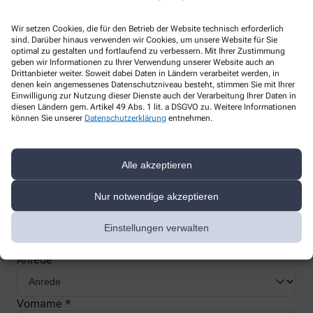
Wir setzen Cookies, die für den Betrieb der Website technisch erforderlich
sind. Darüber hinaus verwenden wir Cookies, um unsere Website für Sie
optimal zu gestalten und fortlaufend zu verbessern. Mit Ihrer Zustimmung
geben wir Informationen zu Ihrer Verwendung unserer Website auch an
Nachweis Ihrer Befreiung
Drittanbieter weiter. Soweit dabei Daten in Ländern verarbeitet werden, in
denen kein angemessenes Datenschutzniveau besteht, stimmen Sie mit Ihrer
Einwilligung zur Nutzung dieser Dienste auch der Verarbeitung Ihrer Daten in
diesen Ländern gem. Artikel 49 Abs. 1 lit. a DSGVO zu. Weitere Informationen
Wenn Sie einen Ausweis über die Befreiung der gesetzlichen
können Sie unserer
Datenschutzerklärung
entnehmen.
Zuzahlung haben, können wir diese Info speichern und Sie
müssen Ihren Ausweis nicht immer vorzeigen.
Alle akzeptieren
Kundenkarte beantragen
Nur notwendige akzeptieren
Jetzt schnell und einfach online beantragen und beim nächsten
Einstellungen verwalten
Besuch bei uns in der Apotheke abholen.
Anrede
Vorname *